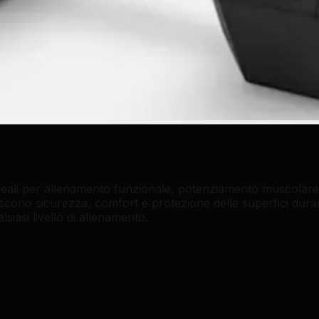
deali per allenamento funzionale, potenziamento muscolare e
cono sicurezza, comfort e protezione delle superfici durante
lsiasi livello di allenamento.