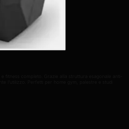
 fitness completo. Grazie alla struttura esagonale anti-
 l’utilizzo. Perfetti per home gym, palestre e studi