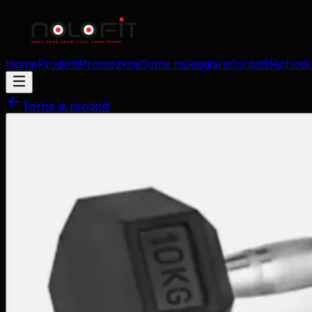
Home
Prodotti
Promozioni
Come noleggiare
Contatti
Richiedi
Torna ai prodotti