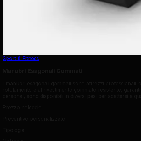
Sport & Fitness
Manubri Esagonali Gommati
I manubri esagonali gommati sono attrezzi professionali i
rotolamento e al rivestimento gommato resistente, garantis
personal, sono disponibili in diversi pesi per adattarsi a qua
Prezzo noleggio
Preventivo personalizzato
Tipologia