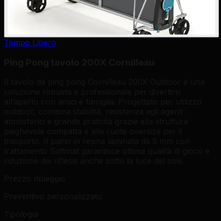
Tempo Libero
Ping Pong tavolo 200X Cornilleau
Il tavolo da ping pong Cornilleau 200X Outdoor è una
soluzione robusta e professionale per divertirsi
all’aperto con amici e famiglia. Progettato per utilizzo
outdoor, combina stabilità, resistenza agli agenti
atmosferici e grande praticità grazie alla struttura
pieghevole compatta e alle ruote oversize per il
trasporto. Il piano in resina laminata da 5 mm con
trattamento Softmat garantisce ottima qualità di gioco e
riduzione dei riflessi anche sotto la luce del sole.
Prezzo noleggio
Preventivo personalizzato
Tipologia