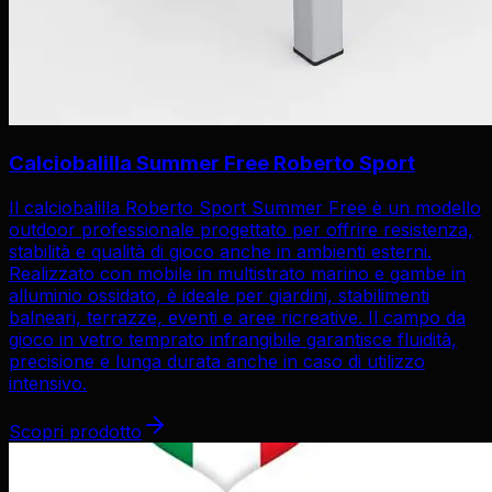
Calciobalilla Summer Free Roberto Sport
Il calciobalilla Roberto Sport Summer Free è un modello
outdoor professionale progettato per offrire resistenza,
stabilità e qualità di gioco anche in ambienti esterni.
Realizzato con mobile in multistrato marino e gambe in
alluminio ossidato, è ideale per giardini, stabilimenti
balneari, terrazze, eventi e aree ricreative. Il campo da
gioco in vetro temprato infrangibile garantisce fluidità,
precisione e lunga durata anche in caso di utilizzo
intensivo.
Scopri prodotto