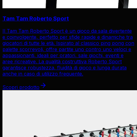
Tam Tam Roberto Sport
Il Tam Tam Roberto Sport è un gioco da sala divertente
e coinvolgente, perfetto per sfide rapide e dinamiche tra
giocatori di tutte le età. Ispirato al classico ping pong con
palette scorrevoli, offre partite uno contro uno veloci e
appassionanti, ideali per oratori, sale giochi, eventi e
aree ricreative. La qualità costruttiva Roberto Sport
garantisce robustezza, fluidità di gioco e lunga durata
anche in caso di utilizzo frequente.
Scopri prodotto