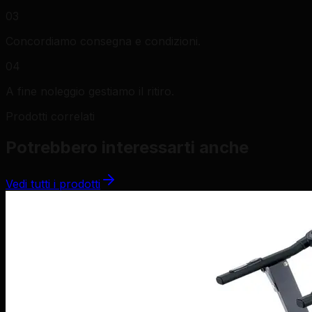
03
Concordiamo consegna e condizioni.
04
A fine noleggio gestiamo il ritiro.
Prodotti correlati
Potrebbero interessarti anche
Vedi tutti i prodotti