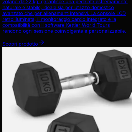
volano da 22 kg, garantisce una pedalata estremamente
naturale e stabile, ideale sia per utilizzo domestico
avanzato che per allenamenti intensivi. La console LCD
retroilluminata, il monitoraggio cardio integrato e la
compatibilità con il software Kettler World Tours
rendono ogni sessione coinvolgente e personalizzabile.
Scopri prodotto