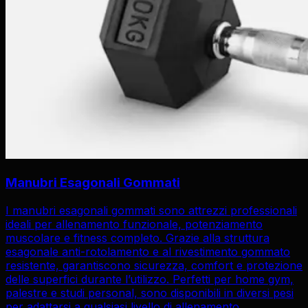
Manubri Esagonali Gommati
I manubri esagonali gommati sono attrezzi professionali
ideali per allenamento funzionale, potenziamento
muscolare e fitness completo. Grazie alla struttura
esagonale anti-rotolamento e al rivestimento gommato
resistente, garantiscono sicurezza, comfort e protezione
delle superfici durante l’utilizzo. Perfetti per home gym,
palestre e studi personal, sono disponibili in diversi pesi
per adattarsi a qualsiasi livello di allenamento.