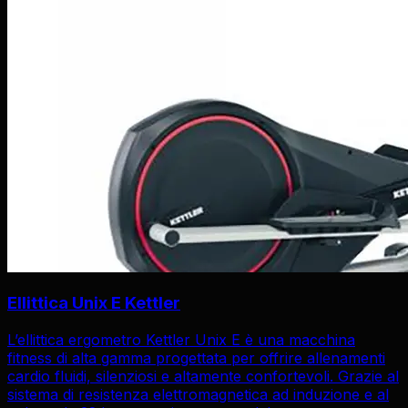
Ellittica Unix E Kettler
L’ellittica ergometro Kettler Unix E è una macchina
fitness di alta gamma progettata per offrire allenamenti
cardio fluidi, silenziosi e altamente confortevoli. Grazie al
sistema di resistenza elettromagnetica ad induzione e al