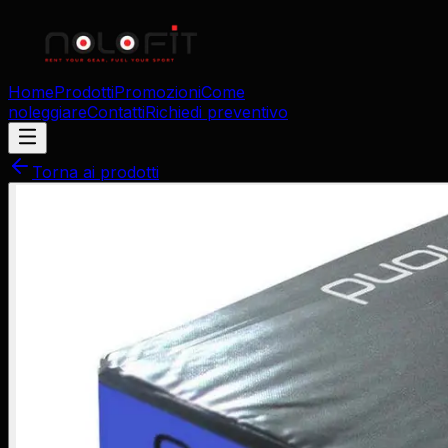
Home
Prodotti
Promozioni
Come
noleggiare
Contatti
Richiedi preventivo
Torna ai prodotti