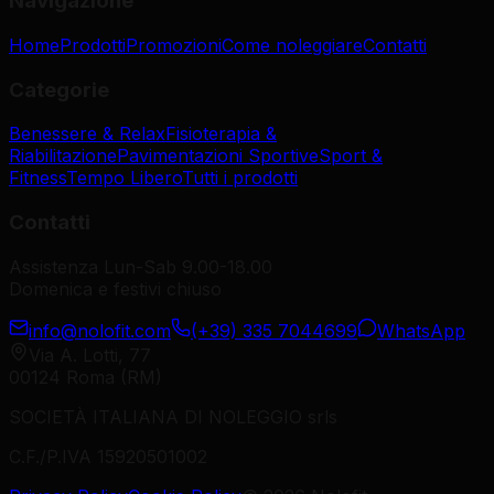
Navigazione
Home
Prodotti
Promozioni
Come noleggiare
Contatti
Categorie
Benessere & Relax
Fisioterapia &
Riabilitazione
Pavimentazioni Sportive
Sport &
Fitness
Tempo Libero
Tutti i prodotti
Contatti
Assistenza Lun-Sab 9.00-18.00
Domenica e festivi chiuso
info@nolofit.com
(+39) 335 7044699
WhatsApp
Via A. Lotti, 77
00124 Roma (RM)
SOCIETÀ ITALIANA DI NOLEGGIO srls
C.F./P.IVA 15920501002