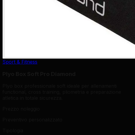
Sport & Fitness
Plyo Box Soft Pro Diamond
Plyo box professionale soft ideale per allenamenti
functional, cross training, pliometria e preparazione
atletica in totale sicurezza.
Prezzo noleggio
Preventivo personalizzato
Tipologia