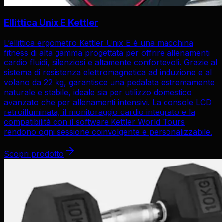
Ellittica Unix E Kettler
L’ellittica ergometro Kettler Unix E è una macchina
fitness di alta gamma progettata per offrire allenamenti
cardio fluidi, silenziosi e altamente confortevoli. Grazie al
sistema di resistenza elettromagnetica ad induzione e al
volano da 22 kg, garantisce una pedalata estremamente
naturale e stabile, ideale sia per utilizzo domestico
avanzato che per allenamenti intensivi. La console LCD
retroilluminata, il monitoraggio cardio integrato e la
compatibilità con il software Kettler World Tours
rendono ogni sessione coinvolgente e personalizzabile.
Scopri prodotto