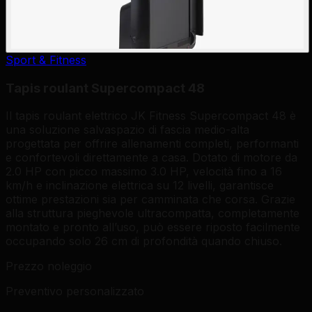
Sport & Fitness
Tapis roulant Supercompact 48
Il tapis roulant elettrico JK Fitness Supercompact 48 è
una soluzione salvaspazio di fascia medio-alta
progettata per offrire allenamenti completi, performanti
e confortevoli direttamente a casa. Dotato di motore da
2.0 HP con picco massimo 3.0 HP, velocità fino a 16
km/h e inclinazione elettrica su 12 livelli, garantisce
ottime prestazioni sia per camminata che corsa. Grazie
alla struttura pieghevole ultracompatta, completamente
montato e pronto all’uso, può essere riposto facilmente
occupando solo 26 cm di profondità quando chiuso.
Prezzo noleggio
Preventivo personalizzato