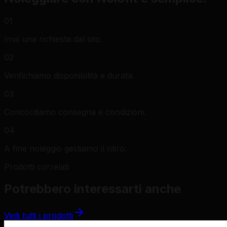
01
Invii una richiesta dal sito.
02
Verifichiamo disponibilità e durata.
03
Concordiamo consegna e condizioni.
04
A fine noleggio gestiamo il ritiro.
Prodotti correlati
Potrebbero interessarti anche
Vedi tutti i prodotti