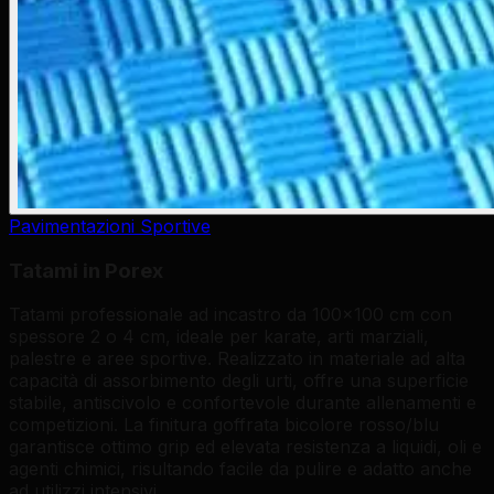
Pavimentazioni Sportive
Tatami in Porex
Tatami professionale ad incastro da 100x100 cm con
spessore 2 o 4 cm, ideale per karate, arti marziali,
palestre e aree sportive. Realizzato in materiale ad alta
capacità di assorbimento degli urti, offre una superficie
stabile, antiscivolo e confortevole durante allenamenti e
competizioni. La finitura goffrata bicolore rosso/blu
garantisce ottimo grip ed elevata resistenza a liquidi, oli e
agenti chimici, risultando facile da pulire e adatto anche
ad utilizzi intensivi.