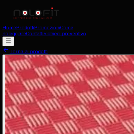
Home
Prodotti
Promozioni
Come
noleggiare
Contatti
Richiedi preventivo
Torna ai prodotti