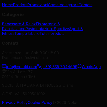
Home
Prodotti
Promozioni
Come noleggiare
Contatti
Categorie
Benessere & Relax
Fisioterapia &
Riabilitazione
Pavimentazioni Sportive
Sport &
Fitness
Tempo Libero
Tutti i prodotti
Contatti
Assistenza Lun-Sab 9.00-18.00
Domenica e festivi chiuso
info@nolofit.com
(+39) 335 7044699
WhatsApp
Via A. Lotti, 77
00124 Roma (RM)
SOCIETÀ ITALIANA DI NOLEGGIO srls
C.F./P.IVA 15920501002
Privacy Policy
Cookie Policy
©
2026
Nolofit